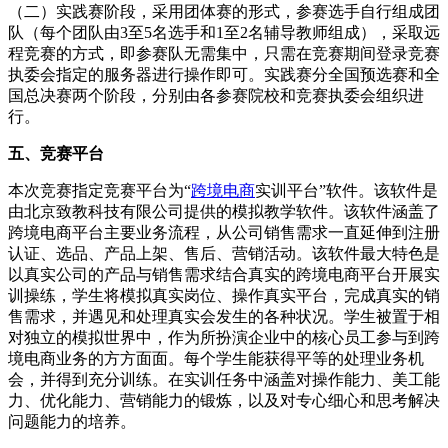
（二）实践赛阶段，采用团体赛的形式，参赛选手自行组成团
队（每个团队由3至5名选手和1至2名辅导教师组成），采取远
程竞赛的方式，即参赛队无需集中，只需在竞赛期间登录竞赛
执委会指定的服务器进行操作即可。实践赛分全国预选赛和全
国总决赛两个阶段，分别由各参赛院校和竞赛执委会组织进
行。
五、竞赛平台
本次竞赛指定竞赛平台为“
跨境电商
实训平台”软件。该软件是
由北京致教科技有限公司提供的模拟教学软件。该软件涵盖了
跨境电商平台主要业务流程，从公司销售需求一直延伸到注册
认证、选品、产品上架、售后、营销活动。该软件最大特色是
以真实公司的产品与销售需求结合真实的跨境电商平台开展实
训操练，学生将模拟真实岗位、操作真实平台，完成真实的销
售需求，并遇见和处理真实会发生的各种状况。学生被置于相
对独立的模拟世界中，作为所扮演企业中的核心员工参与到跨
境电商业务的方方面面。每个学生能获得平等的处理业务机
会，并得到充分训练。在实训任务中涵盖对操作能力、美工能
力、优化能力、营销能力的锻炼，以及对专心细心和思考解决
问题能力的培养。