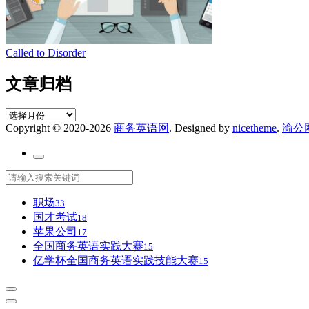
Called to Disorder
文章归档
文
Copyright © 2020-2026
商务英语网
. Designed by
nicetheme
.
渝公网
章
归
档
职场
33
国才考试
18
苹果公司
17
全国商务英语实践大赛
15
亿学杯全国商务英语实践技能大赛
15