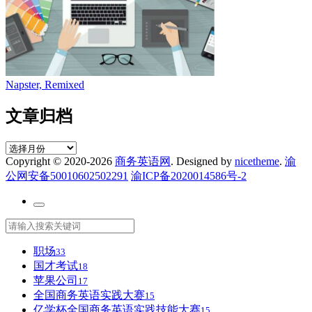
Napster, Remixed
文章归档
文
Copyright © 2020-2026
商务英语网
. Designed by
nicetheme
.
渝
章
公网安备50010602502291
渝ICP备2020014586号-2
归
档
职场
33
国才考试
18
苹果公司
17
全国商务英语实践大赛
15
亿学杯全国商务英语实践技能大赛
15