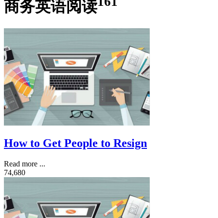
161
商务英语阅读
How to Get People to Resign
Read more ...
74,680