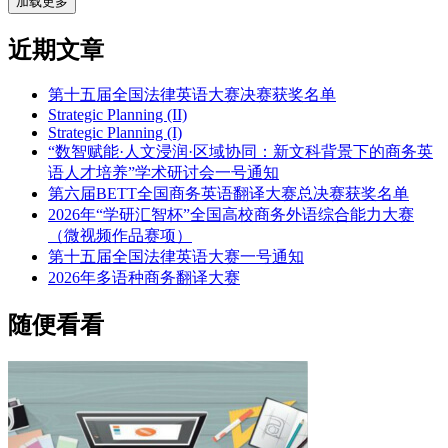
加载更多
近期文章
第十五届全国法律英语大赛决赛获奖名单
Strategic Planning (II)
Strategic Planning (I)
“数智赋能·人文浸润·区域协同：新文科背景下的商务英
语人才培养”学术研讨会一号通知
第六届BETT全国商务英语翻译大赛总决赛获奖名单
2026年“学研汇智杯”全国高校商务外语综合能力大赛
（微视频作品赛项）
第十五届全国法律英语大赛一号通知
2026年多语种商务翻译大赛
随便看看