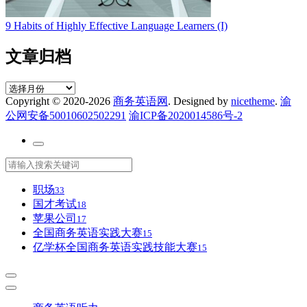
9 Habits of Highly Effective Language Learners (I)
文章归档
文
Copyright © 2020-2026
商务英语网
. Designed by
nicetheme
.
渝
章
公网安备50010602502291
渝ICP备2020014586号-2
归
档
职场
33
国才考试
18
苹果公司
17
全国商务英语实践大赛
15
亿学杯全国商务英语实践技能大赛
15