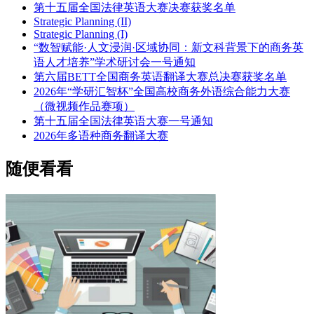
第十五届全国法律英语大赛决赛获奖名单
Strategic Planning (II)
Strategic Planning (I)
“数智赋能·人文浸润·区域协同：新文科背景下的商务英
语人才培养”学术研讨会一号通知
第六届BETT全国商务英语翻译大赛总决赛获奖名单
2026年“学研汇智杯”全国高校商务外语综合能力大赛
（微视频作品赛项）
第十五届全国法律英语大赛一号通知
2026年多语种商务翻译大赛
随便看看