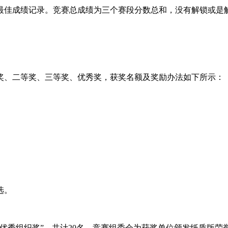
手最佳成绩记录。竞赛总成绩为三个赛段分数总和，没有解锁或是
奖、二等奖、三等奖、优秀奖，获奖名额及奖励办法如下所示：
选。
优秀组织奖”，共计20名，竞赛组委会为获奖单位颁发纸质版荣誉