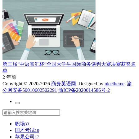
第三届“中语智汇杯”全国大学生国际商务谈判大赛决赛获奖名
单
2 年前
Copyright © 2020-2026
商务英语网
. Designed by
nicetheme
.
渝
公网安备50010602502291
渝ICP备2020014586号-2
职场
33
国才考试
18
苹果公司
17