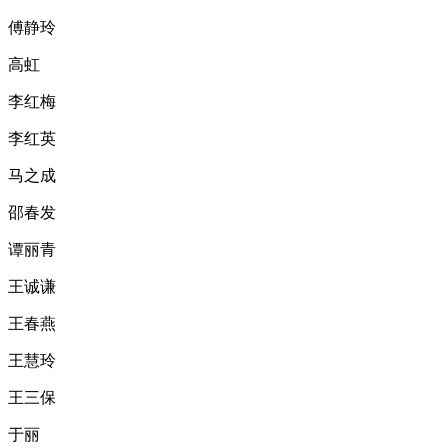
傅静玲
高虹
李红梅
李红英
马之成
邵春发
谭丽青
王诚谦
王春燕
王慧玲
王三保
于丽