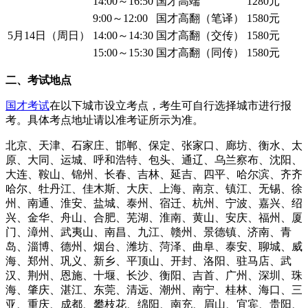
14:00～16:50
国才高端
1280元
9:00～12:00
国才高翻（笔译）
1580元
5月14日（周日）
14:00～14:30
国才高翻（交传）
1580元
15:00～15:30
国才高翻（同传）
1580元
二、考试地点
国才考试
在以下城市设立考点，考生可自行选择城市进行报
考。具体考点地址请以准考证所示为准。
北京、天津、石家庄、邯郸、保定、张家口、廊坊、衡水、太
原、大同、运城、呼和浩特、包头、通辽、乌兰察布、沈阳、
大连、鞍山、锦州、长春、吉林、延吉、四平、哈尔滨、齐齐
哈尔、牡丹江、佳木斯、大庆、上海、南京、镇江、无锡、徐
州、南通、淮安、盐城、泰州、宿迁、杭州、宁波、嘉兴、绍
兴、金华、舟山、合肥、芜湖、淮南、黄山、安庆、福州、厦
门、漳州、武夷山、南昌、九江、赣州、景德镇、济南、青
岛、淄博、德州、烟台、潍坊、菏泽、曲阜、泰安、聊城、威
海、郑州、巩义、新乡、平顶山、开封、洛阳、驻马店、武
汉、荆州、恩施、十堰、长沙、衡阳、吉首、广州、深圳、珠
海、肇庆、湛江、东莞、清远、潮州、南宁、桂林、海口、三
亚、重庆、成都、攀枝花、绵阳、南充、眉山、宜宾、贵阳、