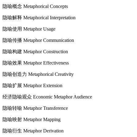
隐喻概念 Metaphorical Concepts
隐喻解释 Metaphorical Interpretation
隐喻使用 Metaphor Usage
隐喻传播 Metaphor Communication
隐喻构建 Metaphor Construction
隐喻效果 Metaphor Effectiveness
隐喻创造力 Metaphorical Creativity
隐喻扩展 Metaphor Extension
经济隐喻观众 Economic Metaphor Audience
隐喻转喻 Metaphor Transference
隐喻映射 Metaphor Mapping
隐喻衍生 Metaphor Derivation