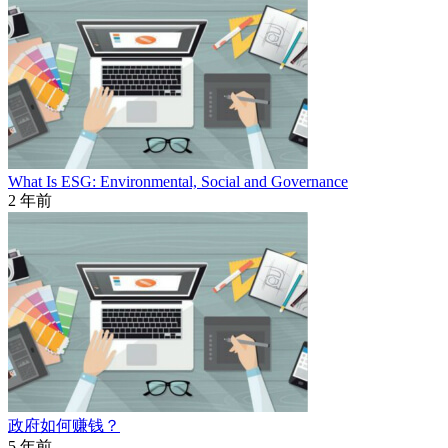
What Is ESG: Environmental, Social and Governance
2 年前
政府如何赚钱？
5 年前