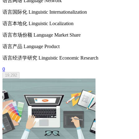
语言网络 Language Network
语言国际化 Linguistic Internationalization
语言本地化 Linguistic Localization
语言市场份额 Language Market Share
语言产品 Language Product
语言经济学研究 Linguistic Economic Research
0
19,292