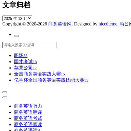
文章归档
文
Copyright © 2020-2026
商务英语网
. Designed by
nicetheme
.
渝公网
章
归
档
职场
33
国才考试
18
苹果公司
17
全国商务英语实践大赛
15
亿学杯全国商务英语实践技能大赛
15
商务英语听力
商务英语翻译
商务英语考试
商务英语阅读
商务英语词汇