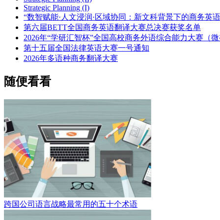
Strategic Planning (I)
“数智赋能·人文浸润·区域协同：新文科背景下的商务英
第六届BETT全国商务英语翻译大赛总决赛获奖名单
2026年“学研汇智杯”全国高校商务外语综合能力大赛（
第十五届全国法律英语大赛一号通知
2026年多语种商务翻译大赛
随便看看
跨国公司语言战略最常用的五十个术语