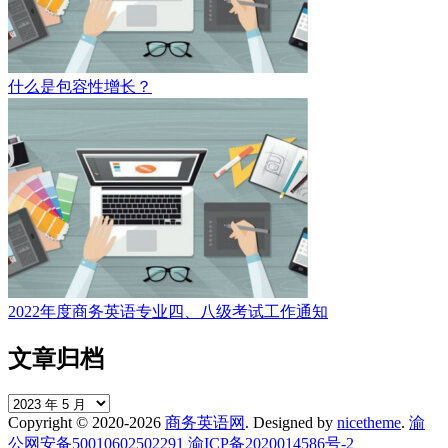
什么是包容性增长？
2022年度商务英语专业四、八级考试工作通知
文章归档
文
Copyright © 2020-2026
商务英语网
. Designed by
nicetheme
.
渝
章
公网安备50010602502291
渝ICP备2020014586号-2
归