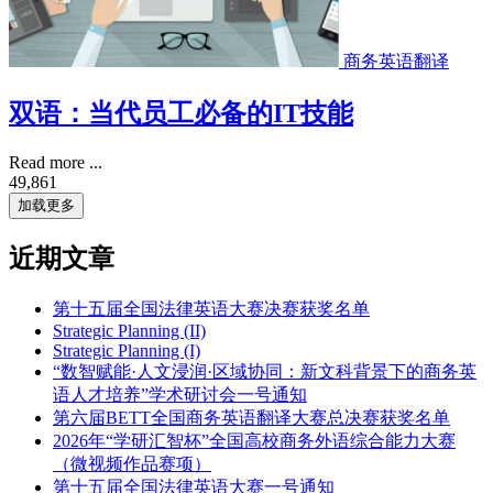
商务英语翻译
双语：当代员工必备的IT技能
Read more ...
49,861
加载更多
近期文章
第十五届全国法律英语大赛决赛获奖名单
Strategic Planning (II)
Strategic Planning (I)
“数智赋能·人文浸润·区域协同：新文科背景下的商务英
语人才培养”学术研讨会一号通知
第六届BETT全国商务英语翻译大赛总决赛获奖名单
2026年“学研汇智杯”全国高校商务外语综合能力大赛
（微视频作品赛项）
第十五届全国法律英语大赛一号通知