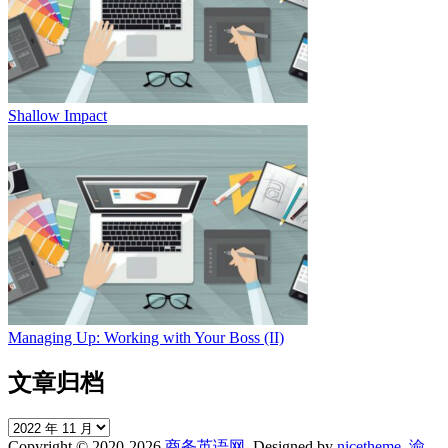
Shallow Impact
Managing Up: Working with Your Boss (II)
文章归档
文
Copyright © 2020-2026
商务英语网
. Designed by
nicetheme
.
渝
章