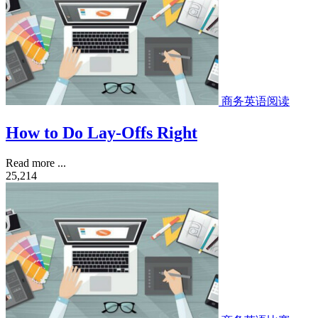
商务英语阅读
How to Do Lay-Offs Right
Read more ...
25,214