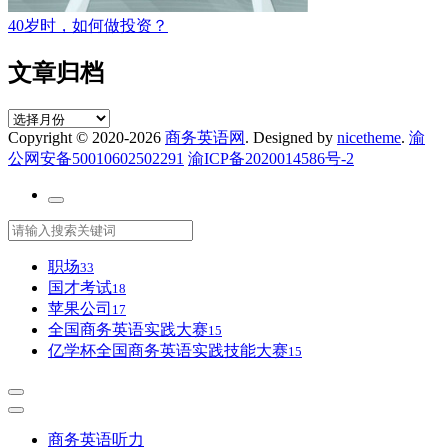
40岁时，如何做投资？
文章归档
文
Copyright © 2020-2026
商务英语网
. Designed by
nicetheme
.
渝
章
公网安备50010602502291
渝ICP备2020014586号-2
归
档
职场
33
国才考试
18
苹果公司
17
全国商务英语实践大赛
15
亿学杯全国商务英语实践技能大赛
15
商务英语听力