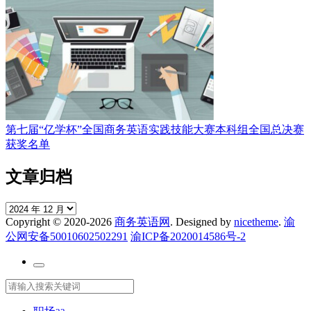
第七届“亿学杯”全国商务英语实践技能大赛本科组全国总决赛
获奖名单
文章归档
文
Copyright © 2020-2026
商务英语网
. Designed by
nicetheme
.
渝
章
公网安备50010602502291
渝ICP备2020014586号-2
归
档