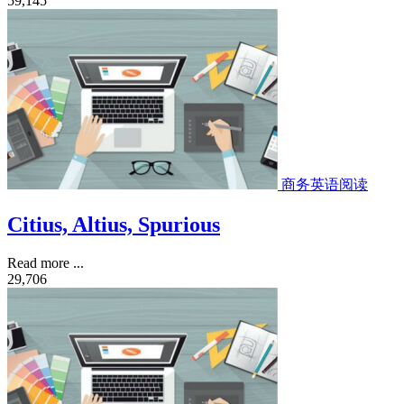
59,145
商务英语阅读
Citius, Altius, Spurious
Read more ...
29,706