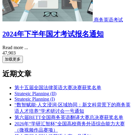
商务英语考试
2024年下半年国才考试报名通知
Read more ...
47,903
加载更多
近期文章
第十五届全国法律英语大赛决赛获奖名单
Strategic Planning (II)
Strategic Planning (I)
“数智赋能·人文浸润·区域协同：新文科背景下的商务英
语人才培养”学术研讨会一号通知
第六届BETT全国商务英语翻译大赛总决赛获奖名单
2026年“学研汇智杯”全国高校商务外语综合能力大赛
（微视频作品赛项）