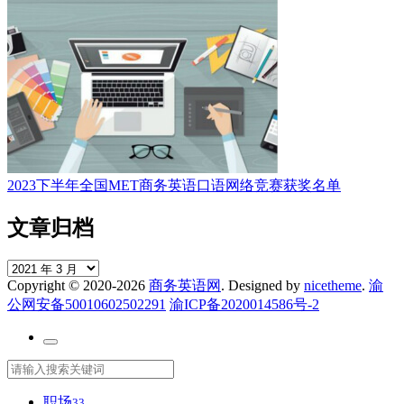
2023下半年全国MET商务英语口语网络竞赛获奖名单
文章归档
文
Copyright © 2020-2026
商务英语网
. Designed by
nicetheme
.
渝
章
公网安备50010602502291
渝ICP备2020014586号-2
归
档
职场
33