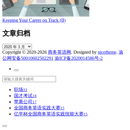
Keeping Your Career on Track (II)
文章归档
文
Copyright © 2020-2026
商务英语网
. Designed by
nicetheme
.
渝
章
公网安备50010602502291
渝ICP备2020014586号-2
归
档
职场
33
国才考试
18
苹果公司
17
全国商务英语实践大赛
15
亿学杯全国商务英语实践技能大赛
15