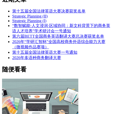
第十五届全国法律英语大赛决赛获奖名单
Strategic Planning (II)
Strategic Planning (I)
“数智赋能·人文浸润·区域协同：新文科背景下的商务英
语人才培养”学术研讨会一号通知
第六届BETT全国商务英语翻译大赛总决赛获奖名单
2026年“学研汇智杯”全国高校商务外语综合能力大赛
（微视频作品赛项）
第十五届全国法律英语大赛一号通知
2026年多语种商务翻译大赛
随便看看